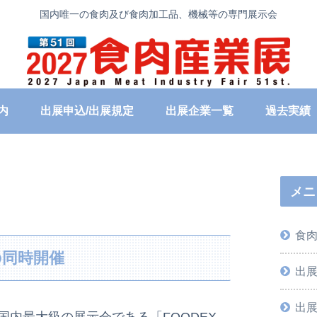
国内唯一の食肉及び食肉加工品、機械等の専門展示会
内
出展申込/出展規定
出展企業一覧
過去実績
メニ
食
との同時開催
出
出展
内最大級の展示会である「FOODEX