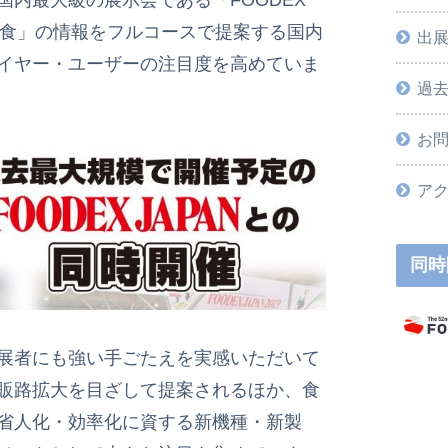
「食」の情報をフルコースで提案する国内
出
イヤー・ユーザーの注目度を高めていま
過
お
ア
同時
展者にも強い手ごたえを実感いただいて
販路拡大を目ざして提案されるほか、食
省人化・効率化に資する新機種・新製