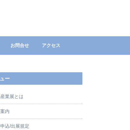
お問合せ
アクセス
ュー
肉産業展とは
展案内
申込/出展規定