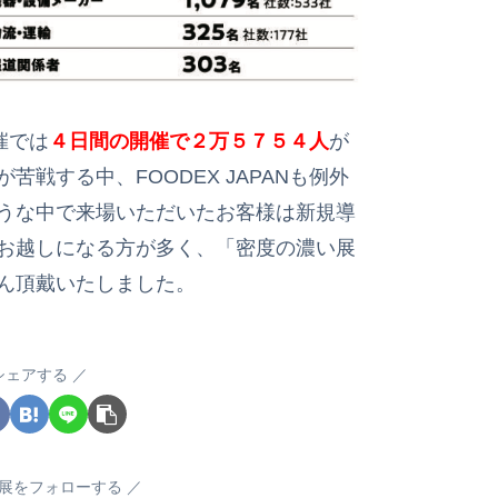
開催では
４日間の開催で２万５７５４人
が
戦する中、FOODEX JAPANも例外
うな中で来場いただいたお客様は新規導
お越しになる方が多く、「密度の濃い展
ん頂戴いたしました。
シェアする
展をフォローする