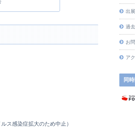
会
出
過
お
ア
同時
イルス感染症拡大のため中止）