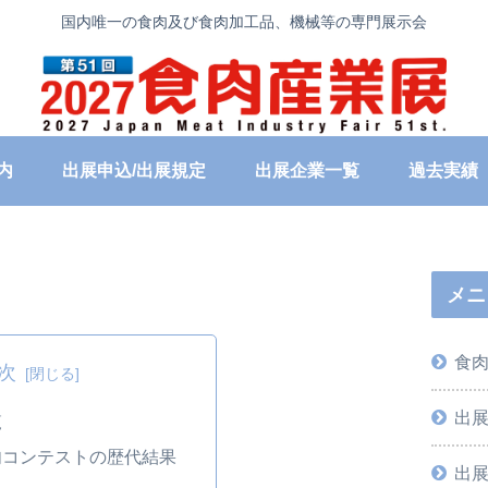
国内唯一の食肉及び食肉加工品、機械等の専門展示会
内
出展申込/出展規定
出展企業一覧
過去実績
メニ
食
次
出
覧
肉コンテストの歴代結果
出展