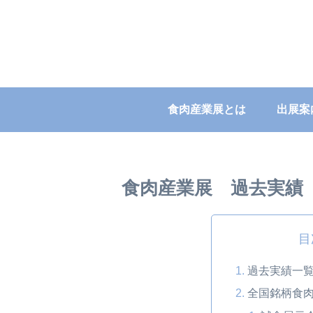
食肉産業展とは
出展案
食肉産業展 過去実績
目
過去実績一
全国銘柄食