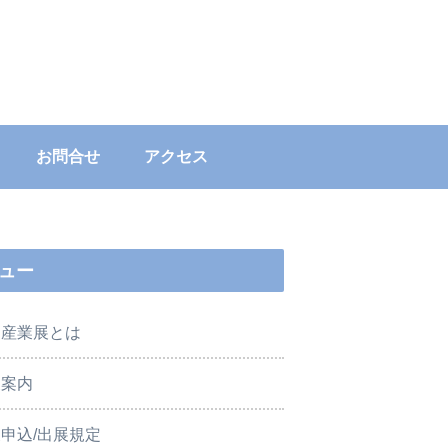
お問合せ
アクセス
ュー
肉産業展とは
展案内
申込/出展規定