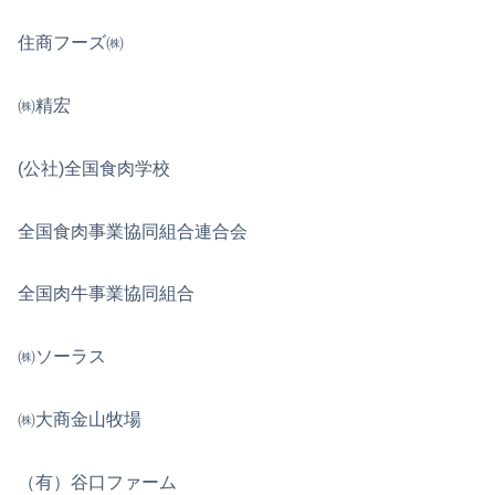
住商フーズ㈱
㈱精宏
(公社)全国食肉学校
全国食肉事業協同組合連合会
全国肉牛事業協同組合
㈱ソーラス
㈱大商金山牧場
（有）谷口ファーム