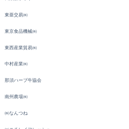
東亜交易㈱
東京食品機械㈱
東西産業貿易㈱
中村産業㈱
那須ハーブ牛協会
南州農場㈱
㈱なんつね