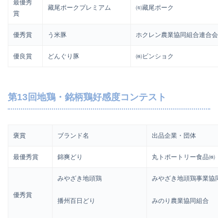
最優秀
藏尾ポークプレミアム
㈲藏尾ポーク
賞
優秀賞
う米豚
ホクレン農業協同組合連合
優良賞
どんぐり豚
㈱ビンショク
第13回地鶏・銘柄鶏好感度コンテスト
褒賞
ブランド名
出品企業・団体
最優秀賞
錦爽どり
丸トポートリー食品㈱
みやざき地頭鶏
みやざき地頭鶏事業協
優秀賞
播州百日どり
みのり農業協同組合