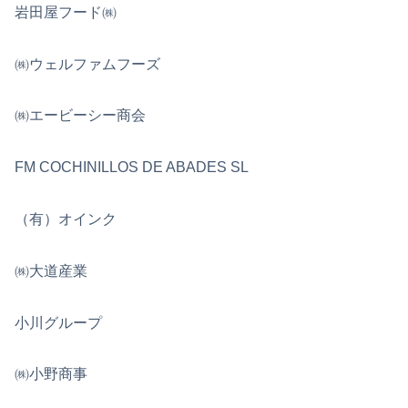
岩田屋フード㈱
㈱ウェルファムフーズ
㈱エービーシー商会
FM COCHINILLOS DE ABADES SL
（有）オインク
㈱大道産業
小川グループ
㈱小野商事