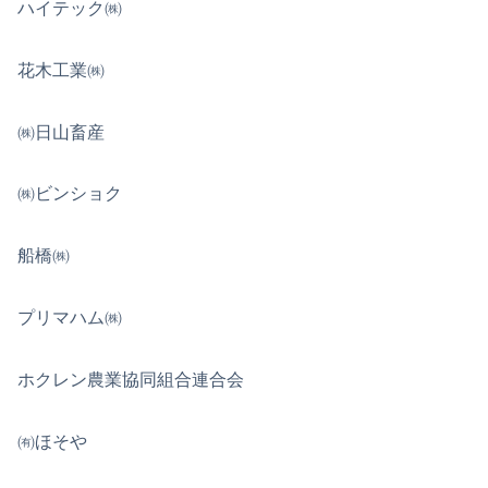
ハイテック㈱
花木工業㈱
㈱日山畜産
㈱ビンショク
船橋㈱
プリマハム㈱
ホクレン農業協同組合連合会
㈲ほそや