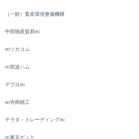
（一財）畜産環境整備機構
中部物産貿易㈱
㈱ツカコム
㈲筑波ハム
デブロ㈱
㈱寺岡精工
テラダ・トレーディング㈱
㈱東京ゲット