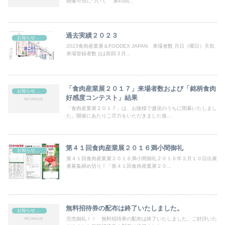
開催可否について 第45回...
過去実績２０２３
お知らせ＆最新ニュース
2023食肉産業展＆FOODEX JAPAN 来場者数 月日（曜日）天気
来場登録者数 ()は前回３月...
「食肉産業展２０１７」来場者数および「銘柄食肉
お知らせ＆最新ニュース
好感度コンテスト」結果
「食肉産業展２０１７」は、お陰様で盛況のうちに閉幕いたしまし
た。開催にあたりご尽力をいただきました後...
第４１回食肉産業展２０１６満小間御礼
お知らせ＆最新ニュース
第４１回食肉産業展２０１６満小間御礼２０１６年２月１０日出展
者募集締め切り！「第４１回食肉産業展２０...
無料招待券の配布は終了いたしました。
お知らせ＆最新ニュース
完売御礼！！ 無料招待券の配布は終了いたしました。ご好評いた