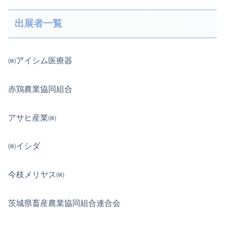
出展者一覧
㈱アイシム医療器
赤鶏農業協同組合
アサヒ産業㈱
㈱イシダ
今枝メリヤス㈱
茨城県畜産農業協同組合連合会