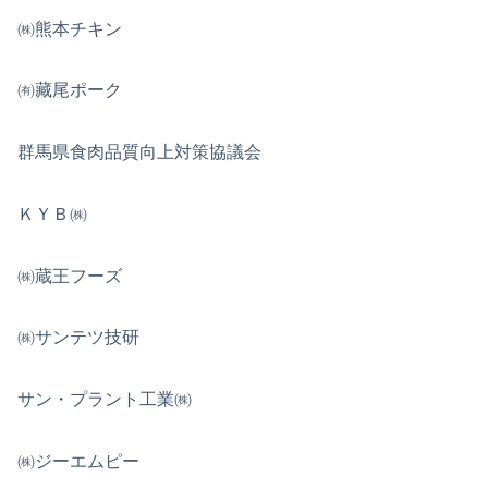
㈱熊本チキン
㈲藏尾ポーク
群馬県食肉品質向上対策協議会
ＫＹＢ㈱
㈱蔵王フーズ
㈱サンテツ技研
サン・プラント工業㈱
㈱ジーエムピー