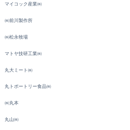
マイコック産業㈱
㈱前川製作所
㈱松永牧場
マトヤ技研工業㈱
丸大ミート㈱
丸トポートリー食品㈱
㈱丸本
丸山㈱