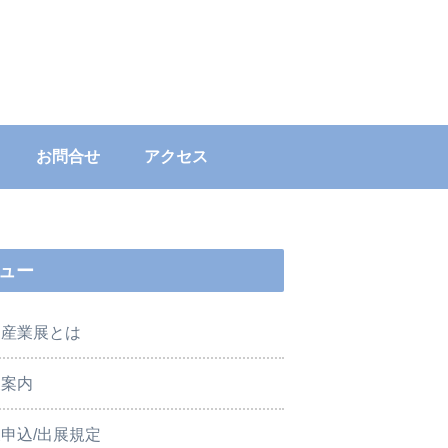
お問合せ
アクセス
ュー
肉産業展とは
展案内
申込/出展規定