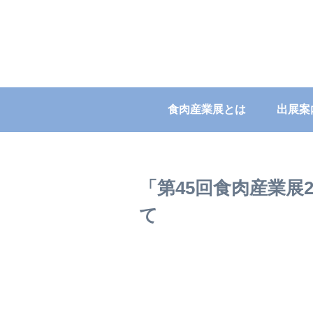
食肉産業展とは
出展案
「第45回食肉産業展
て