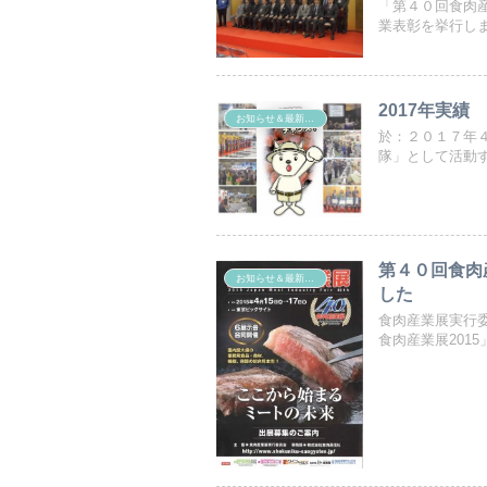
「第４０回食肉
業表彰を挙行しま
2017年実績
お知らせ＆最新ニュース
於：２０１７年
隊」として活動す
第４０回食肉
お知らせ＆最新ニュース
した
食肉産業展実行
食肉産業展2015」