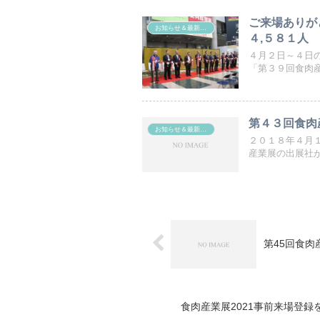
ご来場ありが
お知らせ＆最新ニュース
４,５８１人
４月２日～４日
「第３９回食肉産
第４３回食肉
お知らせ＆最新ニュース
２０１８年４月
産業展の出展社が
第45回食肉
食肉産業展2021事前来場登