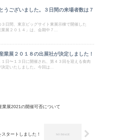
とうございました。３日間の来場者数は７
の３日間、東京ビッグサイト東展示棟で開催した
業展２０１４」は、会期中７...
産業展２０１８の出展社が決定しました！
１１日〜１３日に開催され、第４３回を迎える食肉
決定いたしました。今回は...
産業展2021の開催可否について
録をスタートしました！