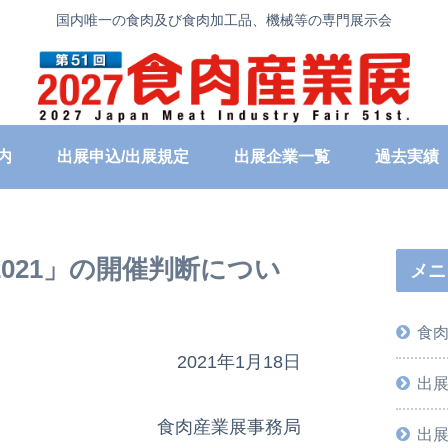
国内唯一の食肉及び食肉加工品、機械等の専門展示会
内
出展申込/出展規定
出展企業一覧
過去実績
2021」の開催判断につい
メニ
食
2021年1月18日
出
食肉産業展事務局
出展