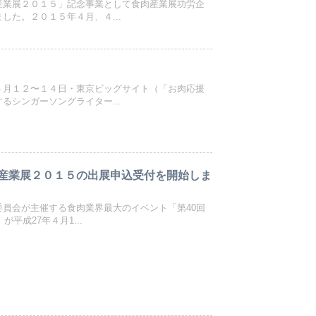
産業展２０１５」記念事業として食肉産業展功労企
した。２０１５年４月、４...
４月１２〜１４日・東京ビッグサイト（「お肉応援
るシンガーソングライター...
産業展２０１５の出展申込受付を開始しま
委員会が主催する食肉業界最大のイベント「第40回
が平成27年４月1...