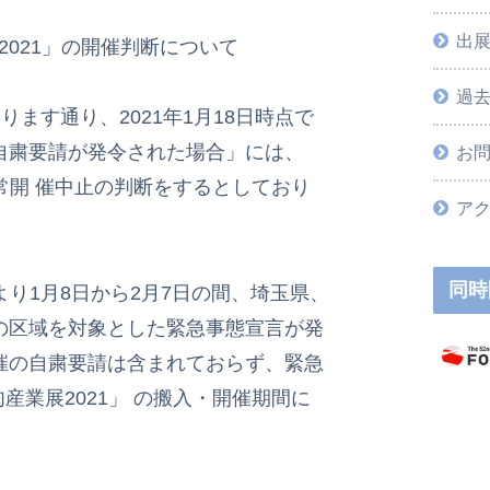
出
2021」の開催判断について
過
ります通り、2021年1月18日時点で
自粛要請が発令された場合」には、
お
通常開 催中止の判断をするとしており
ア
同時
より1月8日から2月7日の間、埼玉県、
の区域を対象とした緊急事態宣言が発
 催の自粛要請は含まれておらず、緊急
産業展2021」 の搬入・開催期間に