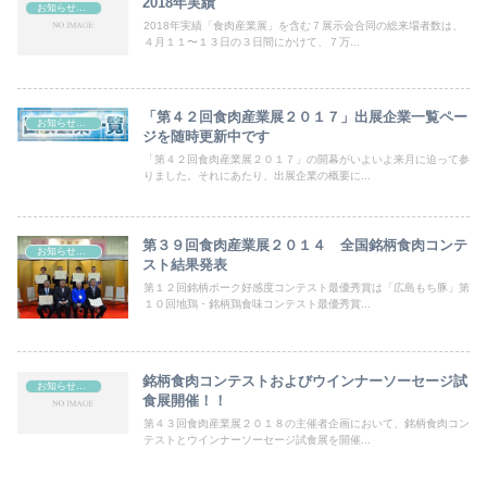
2018年実績
お知らせ＆最新ニュース
2018年実績「食肉産業展」を含む７展示会合同の総来場者数は、
４月１１〜１３日の３日間にかけて、７万...
「第４２回食肉産業展２０１７」出展企業一覧ペー
お知らせ＆最新ニュース
ジを随時更新中です
「第４２回食肉産業展２０１７」の開幕がいよいよ来月に迫って参
りました。それにあたり、出展企業の概要に...
第３９回食肉産業展２０１４ 全国銘柄食肉コンテ
お知らせ＆最新ニュース
スト結果発表
第１２回銘柄ポーク好感度コンテスト最優秀賞は「広島もち豚」第
１０回地鶏・銘柄鶏食味コンテスト最優秀賞...
銘柄食肉コンテストおよびウインナーソーセージ試
お知らせ＆最新ニュース
食展開催！！
第４３回食肉産業展２０１８の主催者企画において、銘柄食肉コン
テストとウインナーソーセージ試食展を開催...