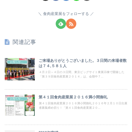
食肉産業展をフォローする
関連記事
ご来場ありがとうございました。３日間の来場者数
お知らせ＆最新ニュース
は７４,５８１人
４月２日～４日の３日間、東京ビッグサイト東展示棟で開催した
「第３９回食肉産業展２０１４」は、会期中７...
第４１回食肉産業展２０１６満小間御礼
お知らせ＆最新ニュース
第４１回食肉産業展２０１６満小間御礼２０１６年２月１０日出展
者募集締め切り！「第４１回食肉産業展２０...