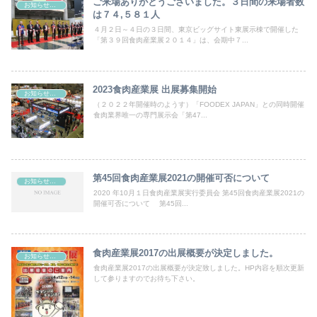
ご来場ありがとうございました。３日間の来場者数
お知らせ＆最新ニュース
は７４,５８１人
４月２日～４日の３日間、東京ビッグサイト東展示棟で開催した
「第３９回食肉産業展２０１４」は、会期中７...
2023食肉産業展 出展募集開始
お知らせ＆最新ニュース
（２０２２年開催時のようす）「FOODEX JAPAN」との同時開催
食肉業界唯一の専門展示会「第47...
第45回食肉産業展2021の開催可否について
お知らせ＆最新ニュース
2020 年10月１日食肉産業展実行委員会 第45回食肉産業展2021の
開催可否について 第45回...
食肉産業展2017の出展概要が決定しました。
お知らせ＆最新ニュース
食肉産業展2017の出展概要が決定致しました。HP内容を順次更新
して参りますのでお待ち下さい。